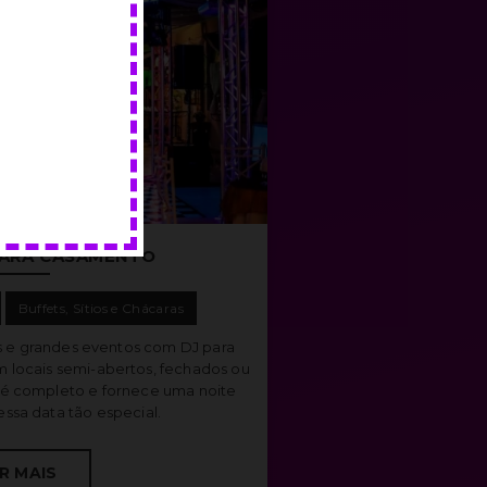
PARA CASAMENTO
Buffets, Sítios e Chácaras
 e grandes eventos com DJ para
locais semi-abertos, fechados ou
it é completo e fornece uma noite
ssa data tão especial.
R MAIS