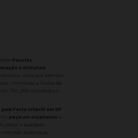
tratar
Pacotes
minação e Estrutura
 eventos, como por exemplo
nio, Cerimônias e Festas de
 50, 100, 200 convidados e
 para Festa Infantil em SP
omo,
peça um orçamento
e
m preço e qualidade,
 mercado audiovisual.