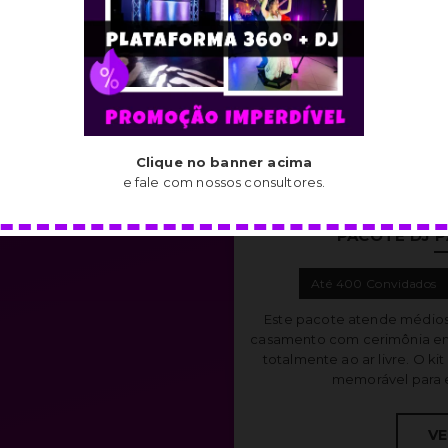
Clique no banner acima
e fale com nossos consultores.
PACOTE DJ 
Até 400 Convidados
Este pacote atende médios
casamento com cerimônia em 
totalmente ao ar livre. O k
memorável para e
VE