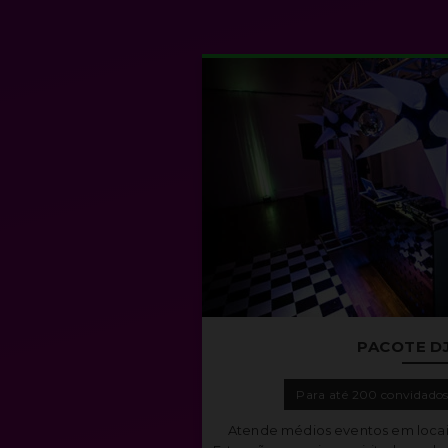
PACOTE D
Para até 200 convidado
Atende médios eventos em locai