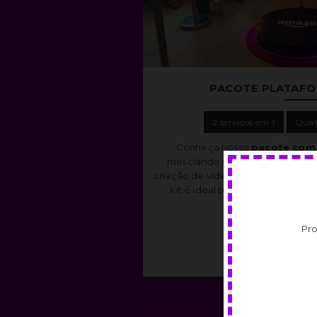
PACOTE PLATAFOR
2 serviços em 1
Qual
Conheça nosso
pacote com 
mesclando sonorização complet
criação de vídeos animados através
kit é ideal para engajar os co
lembran
Pr
VER M