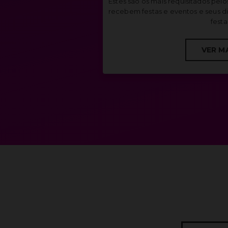
Estes são os mais requisitados pelo
recebem festas e eventos e seus di
festa
VER M