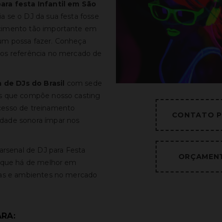
ara festa Infantil
em São
a se o DJ da sua festa fosse
ecimento tão importante em
um possa fazer. Conheça
mos referência no mercado de
 de DJs do Brasil
com sede
Js que compõe nosso casting
cesso de treinamento
CONTATO P
dade sonora ímpar nos
 arsenal de DJ para Festa
ORÇAMENT
o que há de melhor em
stas e ambientes no mercado
ARA: