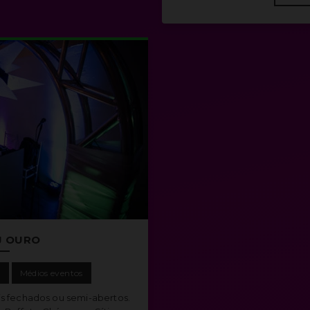
J OURO
s
Médios eventos
s fechados ou semi-abertos.