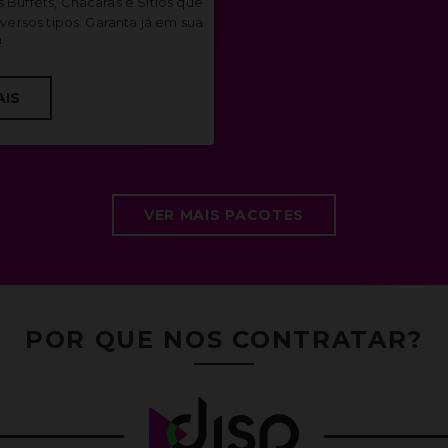
s Buffets, Chácaras e Sítios que
versos tipos. Garanta já em sua
!
AIS
VER MAIS PACOTES
POR QUE NOS CONTRATAR?