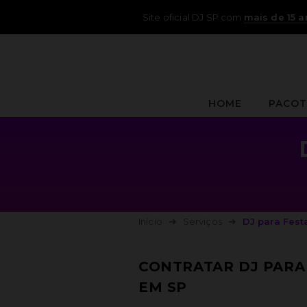
Site oficial DJ SP com
mais de 15 
HOME
PACOT
Início
Serviços
DJ para Festa
CONTRATAR DJ PARA 
EM SP