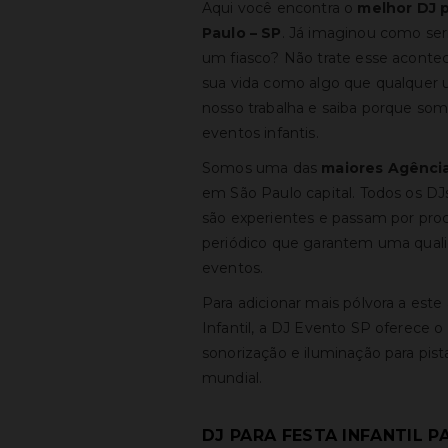
Aqui você encontra o
melhor
DJ p
Paulo – SP
. Já imaginou como seri
um fiasco? Não trate esse acont
sua vida como algo que qualquer 
nosso trabalha e saiba porque so
eventos infantis.
Somos uma das
maiores Agência
em São Paulo capital. Todos os D
são experientes e passam por pro
periódico que garantem uma quali
eventos.
Para adicionar mais pólvora a este
Infantil, a DJ Evento SP oferece 
sonorização e iluminação para pi
mundial.
DJ PARA FESTA INFANTIL P